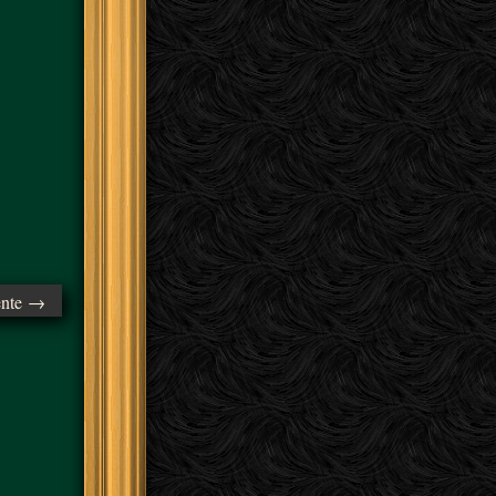
ente →