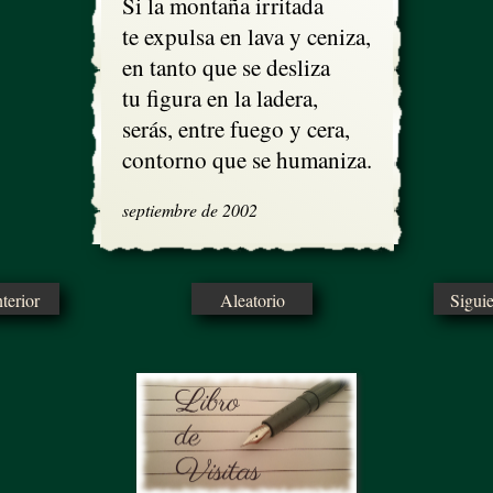
Si la montaña irritada 

te expulsa en lava y ceniza,

en tanto que se desliza

tu figura en la ladera,

serás, entre fuego y cera,

contorno que se humaniza.
septiembre de 2002
erior
Aleatorio
Sigui