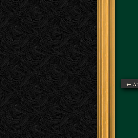
← Ant