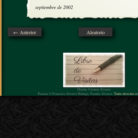
septiembre de 2002
← Anterior
Aleatorio
Diseño: Carmen Álvarez
Poemas © Francisco Álvarez Hidalgo, Familia Álvarez.
Todos derechos re