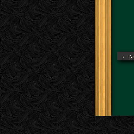
← Ant