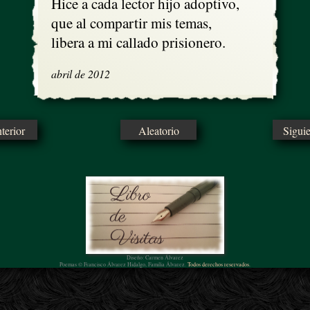
Hice a cada lector hijo adoptivo,

que al compartir mis temas,

libera a mi callado prisionero.
abril de 2012
erior
Aleatorio
Sigui
Diseño: Carmen Álvarez
Poemas © Francisco Álvarez Hidalgo, Familia Álvarez.
Todos derechos reservados.