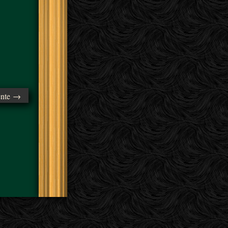
ente →