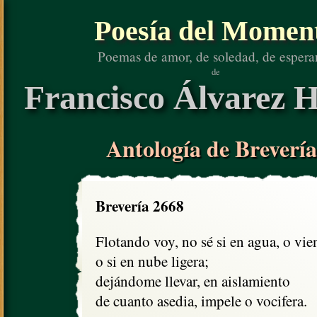
Poesía del Momen
Poemas de amor, de soledad, de espera
de
Francisco Álvarez H
Antología de Brevería
Brevería 2668
Flotando voy, no sé si en agua, o vien
o si en nube ligera;

dejándome llevar, en aislamiento

de cuanto asedia, impele o vocifera. 
