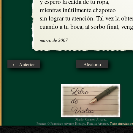
y espero la caída de tu ropa,

mientras inútilmente chapoteo

sin lograr tu atención. Tal vez la obte
cuando a tu boca, al sorbo final, veng
marzo de 2007
← Anterior
Aleatorio
Diseño: Carmen Álvarez
Poemas © Francisco Álvarez Hidalgo, Familia Álvarez.
Todos derechos re