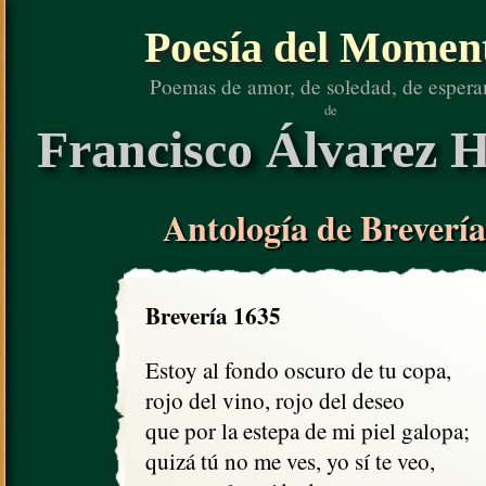
Poesía del Momen
Poemas de amor, de soledad, de espera
de
Francisco Álvarez H
Antología de Brevería
Brevería 1635
Estoy al fondo oscuro de tu copa,

rojo del vino, rojo del deseo

que por la estepa de mi piel galopa;

quizá tú no me ves, yo sí te veo,
