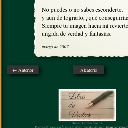
No puedes o no sabes esconderte,

y aun de lograrlo, ¿qué conseguirías
Siempre tu imagen hacia mí revierte
ungida de verdad y fantasías.
marzo de 2007
← Anterior
Aleatorio
Diseño: Carmen Álvarez
Poemas © Francisco Álvarez Hidalgo, Familia Álvarez.
Todos derechos re