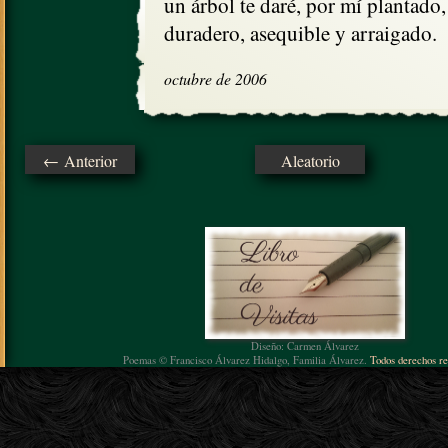
un árbol te daré, por mí plantado,

duradero, asequible y arraigado.
octubre de 2006
← Anterior
Aleatorio
Diseño: Carmen Álvarez
Poemas © Francisco Álvarez Hidalgo, Familia Álvarez.
Todos derechos re