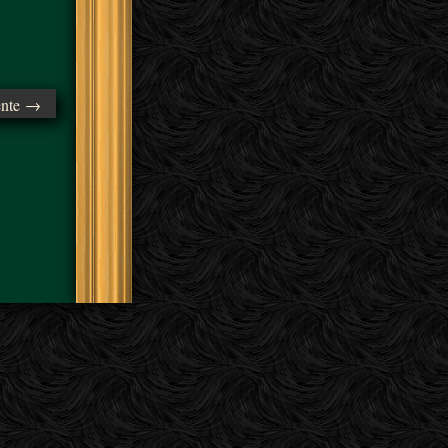
ente →