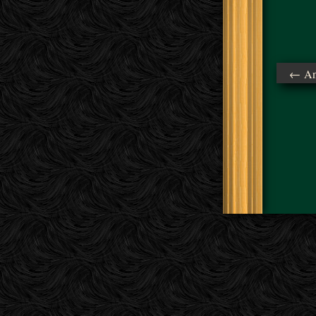
← Ant