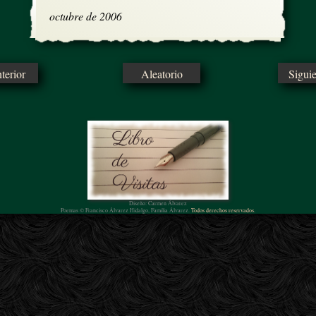
octubre de 2006
erior
Aleatorio
Sigui
Diseño: Carmen Álvarez
Poemas © Francisco Álvarez Hidalgo, Familia Álvarez.
Todos derechos reservados.