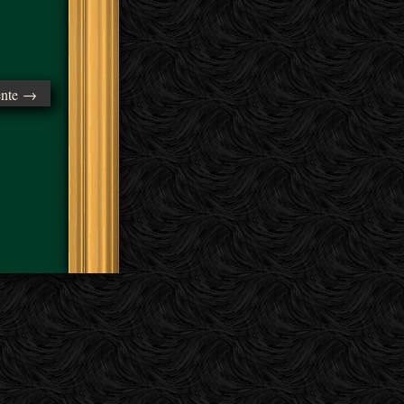
ente →