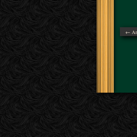
← Ant