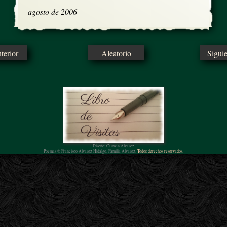
agosto de 2006
erior
Aleatorio
Sigui
Diseño: Carmen Álvarez
Poemas © Francisco Álvarez Hidalgo, Familia Álvarez.
Todos derechos reservados.