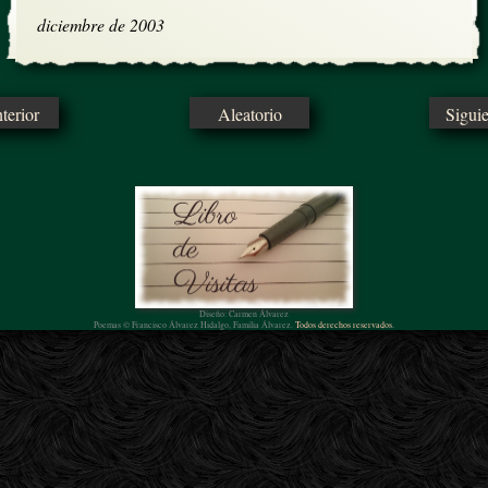
diciembre de 2003
erior
Aleatorio
Sigui
Diseño: Carmen Álvarez
Poemas © Francisco Álvarez Hidalgo, Familia Álvarez.
Todos derechos reservados.