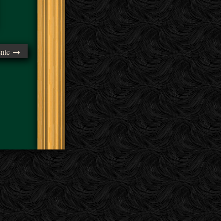
ente →