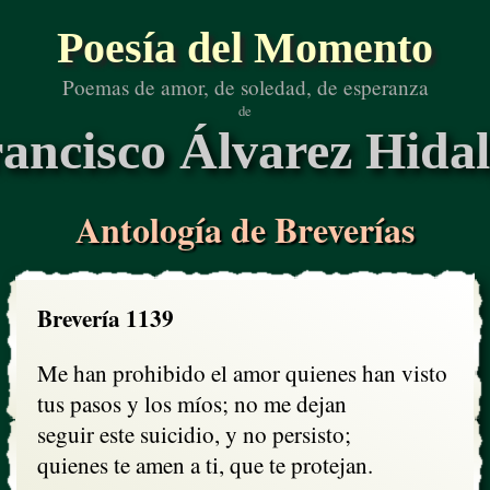
Poesía del Momento
Poemas de amor, de soledad, de esperanza
de
ancisco Álvarez Hida
Antología de Breverías
Brevería 1139
Me han prohibido el amor quienes han visto 

tus pasos y los míos; no me dejan

seguir este suicidio, y no persisto;

quienes te amen a ti, que te protejan.