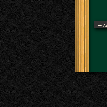
← Ant