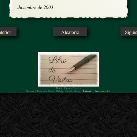
diciembre de 2003
erior
Aleatorio
Sigui
Diseño: Carmen Álvarez
Poemas © Francisco Álvarez Hidalgo, Familia Álvarez.
Todos derechos reservados.