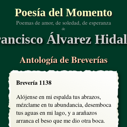
Poesía del Momento
Poemas de amor, de soledad, de esperanza
de
ancisco Álvarez Hida
Antología de Breverías
Brevería 1138
Alójense en mi espalda tus abrazos,

mézclame en tu abundancia, desemboca

tus aguas en mi lago, y a arañazos

arranca el beso que me dio otra boca.