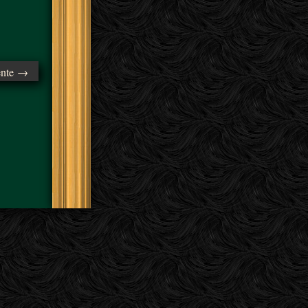
ente →