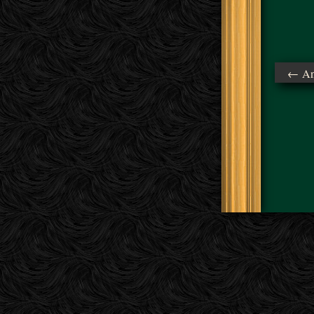
← Ant