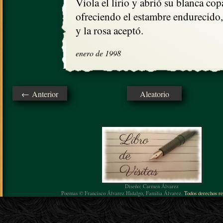
Viola el lirio y abrió su blanca copa
ofreciendo el estambre endurecido,

y la rosa aceptó.
enero de 1998
← Anterior
Aleatorio
Diseño: Carmen Álvarez
Poemas © Francisco Álvarez Hidalgo, Familia Álvarez.
Todos derechos re