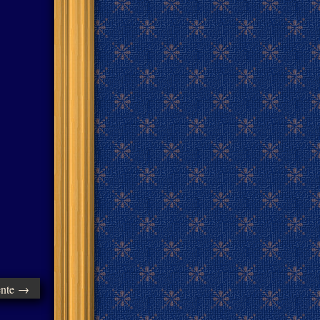
ente →