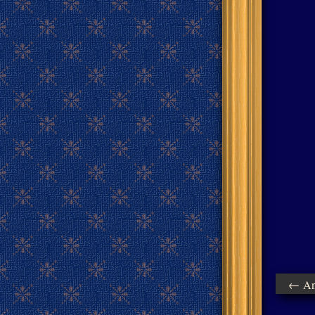
← Ant