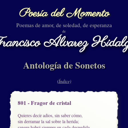
Poesía del Momento
Poemas de amor, de soledad, de esperanza
de
rancisco Álvarez Hidal
Antología de Sonetos
(Índice)
801 - Fragor de cristal
Quieres decir adios, sin saber cómo, 

sin derramar la sal sobre la herida;

sangre habrá siempre en cada despedida,
