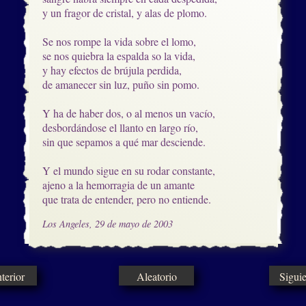
y un fragor de cristal, y alas de plomo.

Se nos rompe la vida sobre el lomo, 

se nos quiebra la espalda so la vida,

y hay efectos de brújula perdida,

de amanecer sin luz, puño sin pomo.

Y ha de haber dos, o al menos un vacío,

desbordándose el llanto en largo río,

sin que sepamos a qué mar desciende.

Y el mundo sigue en su rodar constante,

ajeno a la hemorragia de un amante

que trata de entender, pero no entiende.
Los Angeles, 29 de mayo de 2003
erior
Aleatorio
Sigui