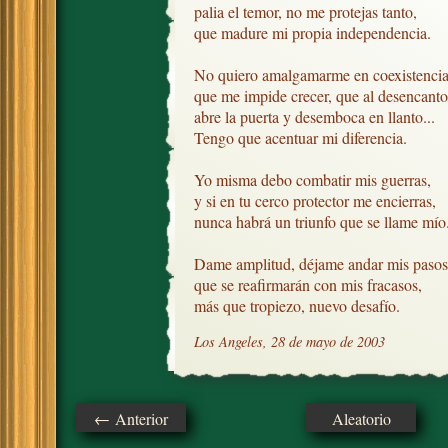
palia el temor, no me protejas tanto,

que madure mi propia independencia.

No quiero amalgamarme en coexistencia
que me impide crecer, que al desencanto

abre la puerta y desemboca en llanto...

Tengo que acentuar mi diferencia.

Yo misma debo combatir mis guerras,

y si en tu cerco protector me encierras,

nunca habrá un triunfo que se llame mío.
Dame amplitud, déjame andar mis pasos,
que se reafirmarán con mis fracasos,

más que tropiezo, nuevo desafío.
Los Angeles, 28 de mayo de 2003
← Anterior
Aleatorio