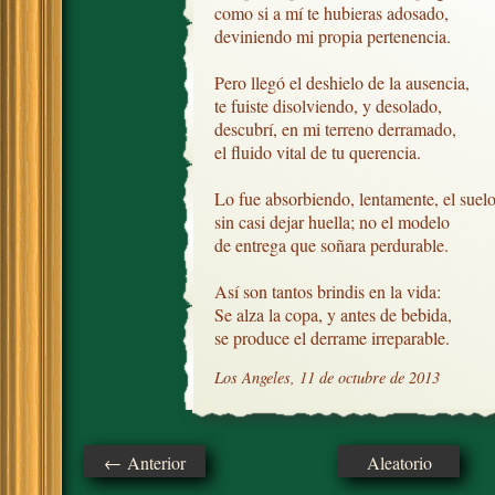
como si a mí te hubieras adosado,

deviniendo mi propia pertenencia.

Pero llegó el deshielo de la ausencia,

te fuiste disolviendo, y desolado,

descubrí, en mi terreno derramado,

el fluido vital de tu querencia.

Lo fue absorbiendo, lentamente, el suelo,
sin casi dejar huella; no el modelo

de entrega que soñara perdurable.  

Así son tantos brindis en la vida:

Se alza la copa, y antes de bebida,

se produce el derrame irreparable.
Los Angeles, 11 de octubre de 2013
← Anterior
Aleatorio