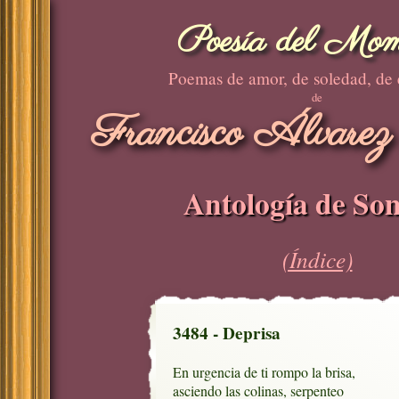
Poesía del Mom
Poemas de amor, de soledad, de
de
Francisco Álvarez
Antología de Son
(Índice)
3484 - Deprisa
En urgencia de ti rompo la brisa,

asciendo las colinas, serpenteo
