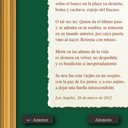
sobre el banco en la plaza ya desierta,

boina y cachava, espejo del fracaso.

O tal vez no. Quien da el último paso

y se adentra en la sombra, se reinserta

en su mundo anterior, por cuya puerta

vino al nacer. Retorna con retraso.

Morir en las alturas de la vida

es demora en volver, no despedida,

y es bendición si inesperadamente.

Se nos fue este viejito en un suspiro,

con la paz de los justos; y a eso aspiro, 

a dejar una huella intrascendente.
Los Angeles, 26 de marzo de 2012
← Anterior
Aleatorio