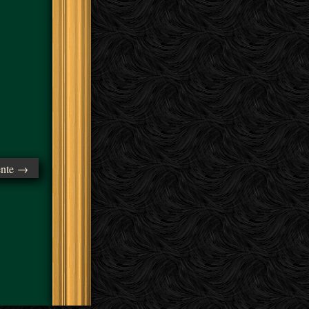
ente →