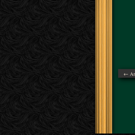
← Ant