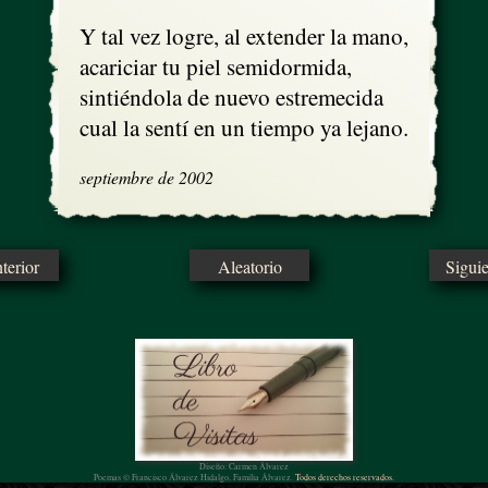
Y tal vez logre, al extender la mano,

acariciar tu piel semidormida,

sintiéndola de nuevo estremecida

cual la sentí en un tiempo ya lejano.
septiembre de 2002
erior
Aleatorio
Sigui
Diseño: Carmen Álvarez
Poemas © Francisco Álvarez Hidalgo, Familia Álvarez.
Todos derechos reservados.