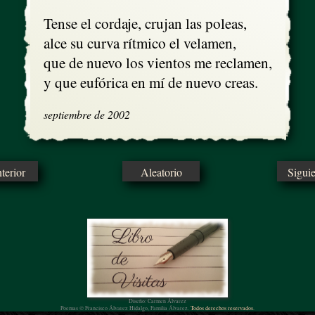
Tense el cordaje, crujan las poleas, 

alce su curva rítmico el velamen,

que de nuevo los vientos me reclamen,

y que eufórica en mí de nuevo creas.
septiembre de 2002
erior
Aleatorio
Sigui
Diseño: Carmen Álvarez
Poemas © Francisco Álvarez Hidalgo, Familia Álvarez.
Todos derechos reservados.