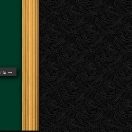
ente →