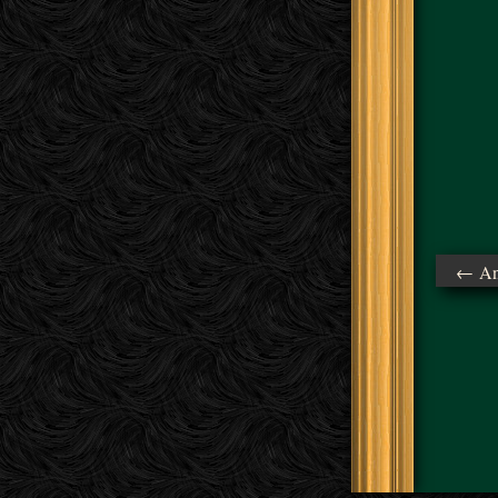
← Ant