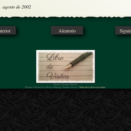
agosto de 2002
erior
Aleatorio
Sigui
Diseño: Carmen Álvarez
Poemas © Francisco Álvarez Hidalgo, Familia Álvarez.
Todos derechos reservados.