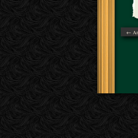
← Ant