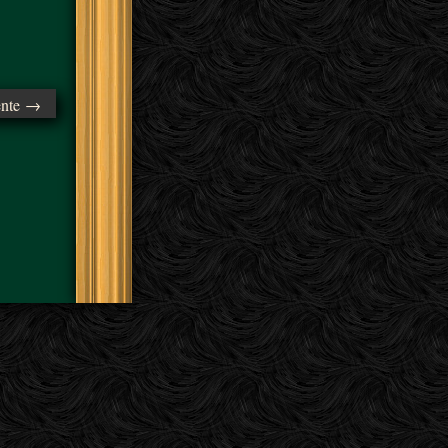
ente →