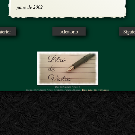
junio de 2002
erior
Aleatorio
Sigui
Diseño: Carmen Álvarez
Poemas © Francisco Álvarez Hidalgo, Familia Álvarez.
Todos derechos reservados.