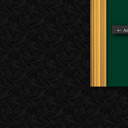
← Ant