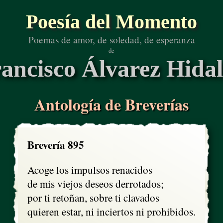
Poesía del Momento
Poemas de amor, de soledad, de esperanza
de
ancisco Álvarez Hida
Antología de Breverías
Brevería 895
Acoge los impulsos renacidos

de mis viejos deseos derrotados;

por ti retoñan, sobre ti clavados

quieren estar, ni inciertos ni prohibidos.