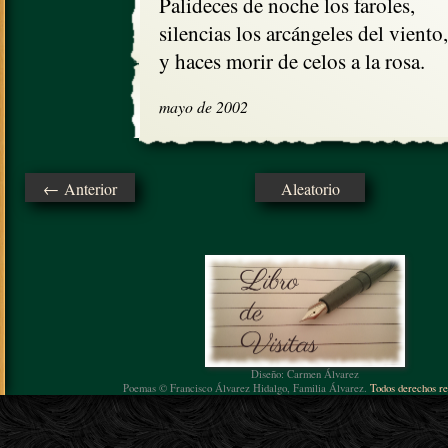
Palideces de noche los faroles,

silencias los arcángeles del viento,

y haces morir de celos a la rosa.
mayo de 2002
← Anterior
Aleatorio
Diseño: Carmen Álvarez
Poemas © Francisco Álvarez Hidalgo, Familia Álvarez.
Todos derechos re