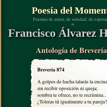
Poesía del Momen
Poemas de amor, de soledad, de espera
de
Francisco Álvarez H
Antología de Brevería
Brevería 874
A golpes de hacha talarás la encina,
sin recibir oposición ni queja;

sombra te ofrece, no te recrimina…
¿Toleras tú igualmente a tu pareja?