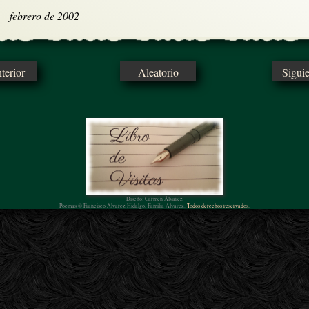
febrero de 2002
erior
Aleatorio
Sigui
Diseño: Carmen Álvarez
Poemas © Francisco Álvarez Hidalgo, Familia Álvarez.
Todos derechos reservados.