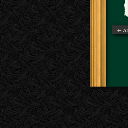
← Ant