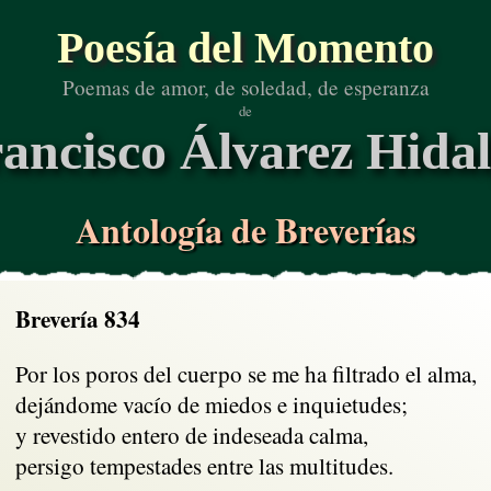
Poesía del Momento
Poemas de amor, de soledad, de esperanza
de
ancisco Álvarez Hida
Antología de Breverías
Brevería 834
Por los poros del cuerpo se me ha filtrado el alma,

dejándome vacío de miedos e inquietudes;

y revestido entero de indeseada calma,

persigo tempestades entre las multitudes.