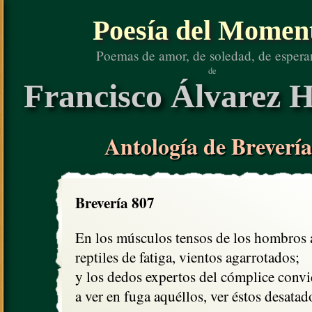
Poesía del Momen
Poemas de amor, de soledad, de espera
de
Francisco Álvarez H
Antología de Brevería
Brevería 807
En los músculos tensos de los hombros 
reptiles de fatiga, vientos agarrotados;

y los dedos expertos del cómplice convi
a ver en fuga aquéllos, ver éstos desatad