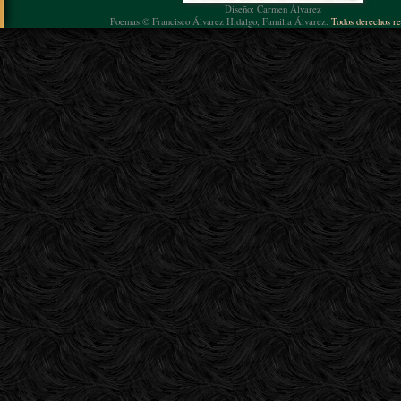
Diseño: Carmen Álvarez
Poemas © Francisco Álvarez Hidalgo, Familia Álvarez.
Todos derechos re