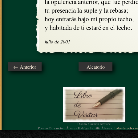
la opulencia anterior, que fue perdid
tu presencia la suple y la rebasa;

hoy entrarás bajo mi propio techo,

y habitada de ti estaré en el lecho.
julio de 2001
← Anterior
Aleatorio
Diseño: Carmen Álvarez
Poemas © Francisco Álvarez Hidalgo, Familia Álvarez.
Todos derechos re