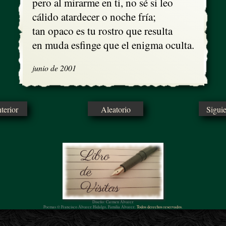
pero al mirarme en ti, no sé si leo

cálido atardecer o noche fría;

tan opaco es tu rostro que resulta

en muda esfinge que el enigma oculta.
junio de 2001
erior
Aleatorio
Sigui
Diseño: Carmen Álvarez
Poemas © Francisco Álvarez Hidalgo, Familia Álvarez.
Todos derechos reservados.