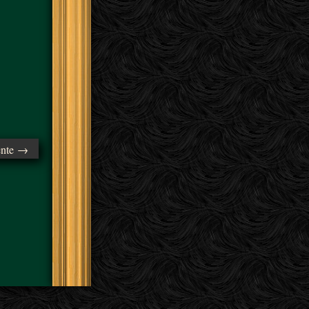
ente →