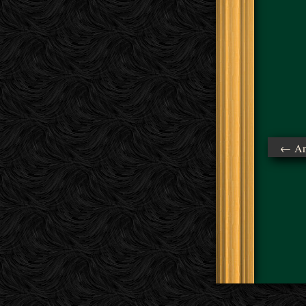
← Ant