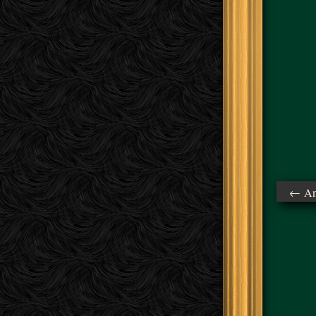
← Ant