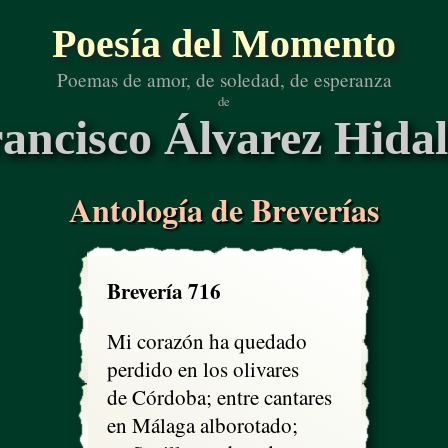
Poesía del Momento
Poemas de amor, de soledad, de esperanza
de
ancisco Álvarez Hida
Antología de Breverías
Brevería 716
Mi corazón ha quedado

perdido en los olivares

de Córdoba; entre cantares

en Málaga alborotado;
