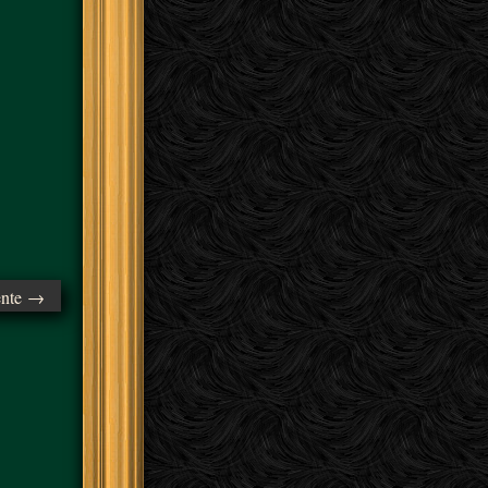
ente →