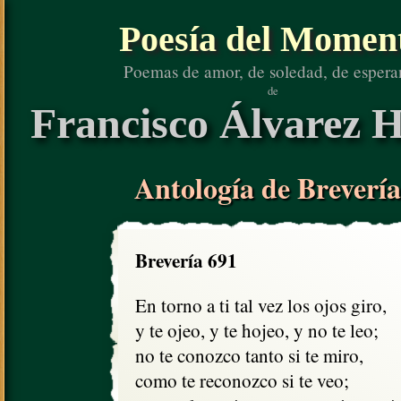
Poesía del Momen
Poemas de amor, de soledad, de espera
de
Francisco Álvarez H
Antología de Brevería
Brevería 691
En torno a ti tal vez los ojos giro,

y te ojeo, y te hojeo, y no te leo;

no te conozco tanto si te miro, 

como te reconozco si te veo;
