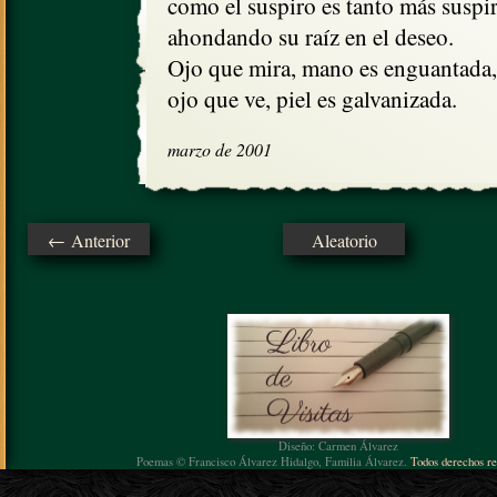
como el suspiro es tanto más suspir
ahondando su raíz en el deseo.

Ojo que mira, mano es enguantada,

ojo que ve, piel es galvanizada.
marzo de 2001
← Anterior
Aleatorio
Diseño: Carmen Álvarez
Poemas © Francisco Álvarez Hidalgo, Familia Álvarez.
Todos derechos re