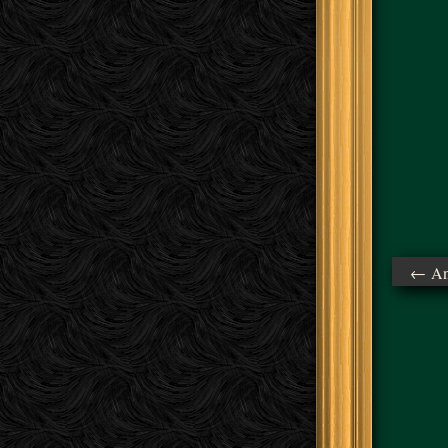
← Ant