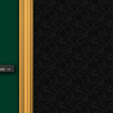
ente →