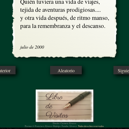
Quién tuviera una vida de viajes,

tejida de aventuras prodigiosas....

y otra vida después, de ritmo manso,

para la remembranza y el descanso.

julio de 2000
erior
Aleatorio
Sigui
Diseño: Carmen Álvarez
Poemas © Francisco Álvarez Hidalgo, Familia Álvarez.
Todos derechos reservados.