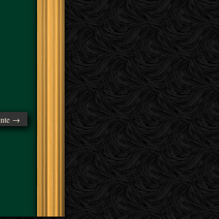
ente →