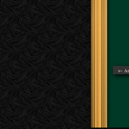
← Ant