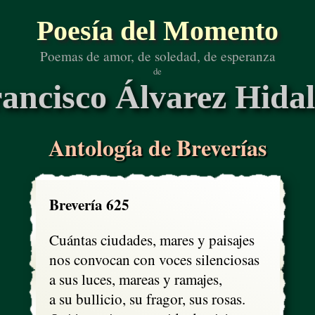
Poesía del Momento
Poemas de amor, de soledad, de esperanza
de
ancisco Álvarez Hida
Antología de Breverías
Brevería 625
Cuántas ciudades, mares y paisajes

nos convocan con voces silenciosas

a sus luces, mareas y ramajes,

a su bullicio, su fragor, sus rosas.
