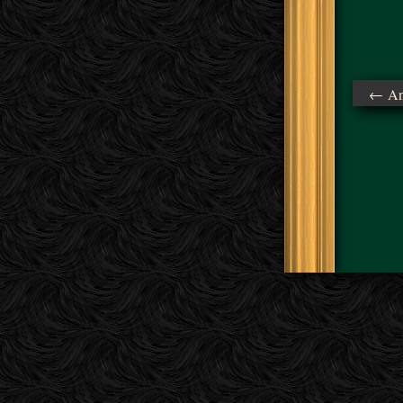
← Ant