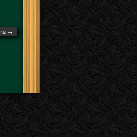
ente →