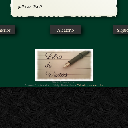
julio de 2000
erior
Aleatorio
Sigui
Diseño: Carmen Álvarez
Poemas © Francisco Álvarez Hidalgo, Familia Álvarez.
Todos derechos reservados.