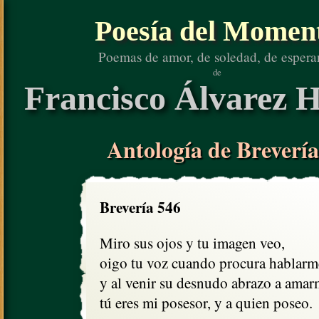
Poesía del Momen
Poemas de amor, de soledad, de espera
de
Francisco Álvarez H
Antología de Brevería
Brevería 546
Miro sus ojos y tu imagen veo,

oigo tu voz cuando procura hablarme
y al venir su desnudo abrazo a amarm
tú eres mi posesor, y a quien poseo.