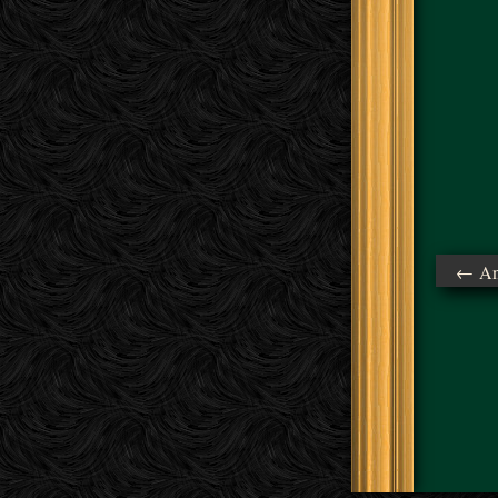
← Ant