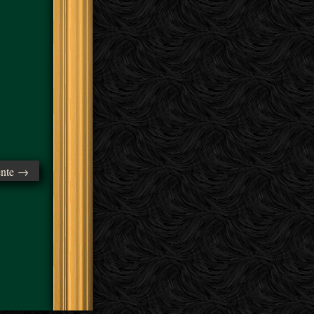
ente →