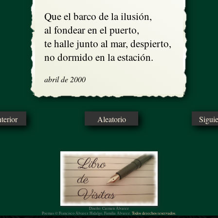
Que el barco de la ilusión,

al fondear en el puerto, 

te halle junto al mar, despierto, 

no dormido en la estación.
abril de 2000
erior
Aleatorio
Sigui
Diseño: Carmen Álvarez
Poemas © Francisco Álvarez Hidalgo, Familia Álvarez.
Todos derechos reservados.