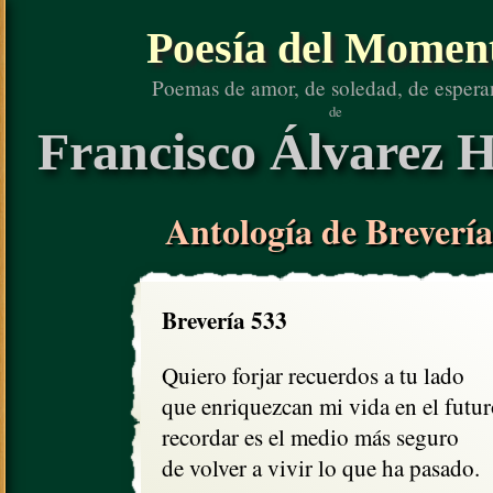
Poesía del Momen
Poemas de amor, de soledad, de espera
de
Francisco Álvarez H
Antología de Brevería
Brevería 533
Quiero forjar recuerdos a tu lado

que enriquezcan mi vida en el futuro
recordar es el medio más seguro

de volver a vivir lo que ha pasado.