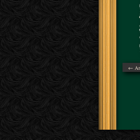
← Ant