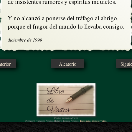
de insistentes rumores y espíritus inquietos. 

Y no alcanzó a ponerse del tráfago al abrigo,

porque el fragor del mundo lo llevaba consigo.
diciembre de 1999
erior
Aleatorio
Sigui
Diseño: Carmen Álvarez
Poemas © Francisco Álvarez Hidalgo, Familia Álvarez.
Todos derechos reservados.