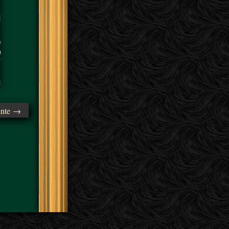
ente →