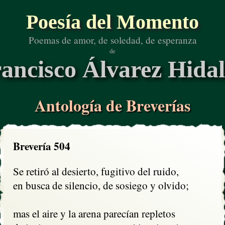
Poesía del Momento
Poemas de amor, de soledad, de esperanza
de
ancisco Álvarez Hida
Antología de Breverías
Brevería 504
Se retiró al desierto, fugitivo del ruido,

en busca de silencio, de sosiego y olvido;

mas el aire y la arena parecían repletos
