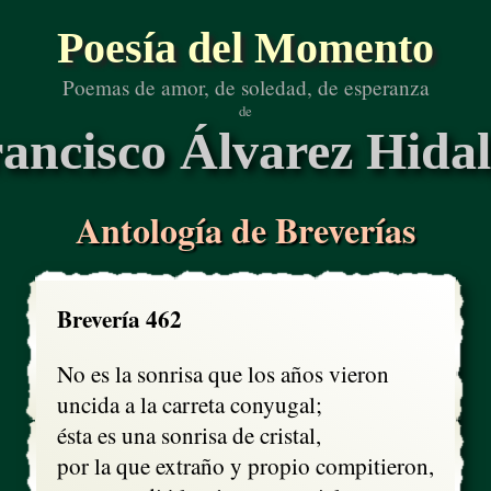
Poesía del Momento
Poemas de amor, de soledad, de esperanza
de
ancisco Álvarez Hida
Antología de Breverías
Brevería 462
No es la sonrisa que los años vieron

uncida a la carreta conyugal;

ésta es una sonrisa de cristal,

por la que extraño y propio compitieron,
