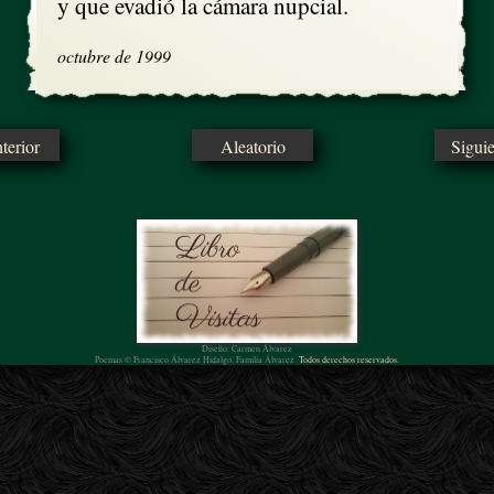
y que evadió la cámara nupcial.
octubre de 1999
erior
Aleatorio
Sigui
Diseño: Carmen Álvarez
Poemas © Francisco Álvarez Hidalgo, Familia Álvarez.
Todos derechos reservados.