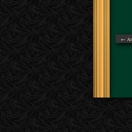
← Ant