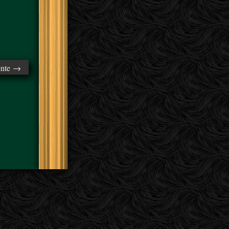
ente →