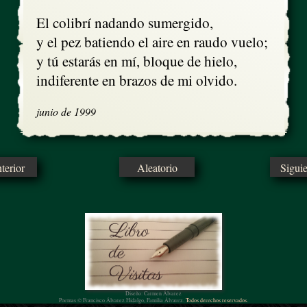
El colibrí nadando sumergido, 

y el pez batiendo el aire en raudo vuelo; 

y tú estarás en mí, bloque de hielo,  

indiferente en brazos de mi olvido.
junio de 1999
erior
Aleatorio
Sigui
Diseño: Carmen Álvarez
Poemas © Francisco Álvarez Hidalgo, Familia Álvarez.
Todos derechos reservados.