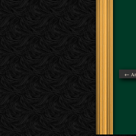
← Ant