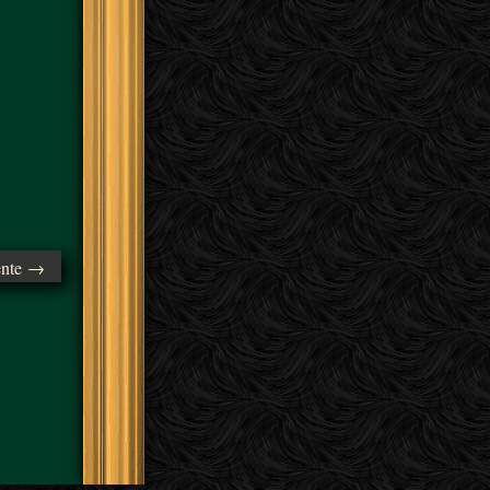
ente →