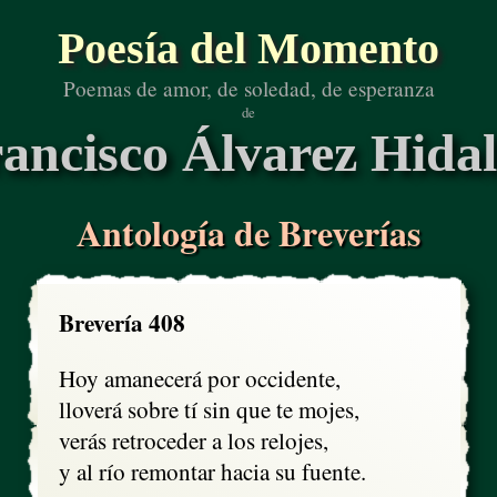
Poesía del Momento
Poemas de amor, de soledad, de esperanza
de
ancisco Álvarez Hida
Antología de Breverías
Brevería 408
Hoy amanecerá por occidente, 

lloverá sobre tí sin que te mojes,

verás retroceder a los relojes,

y al río remontar hacia su fuente.
