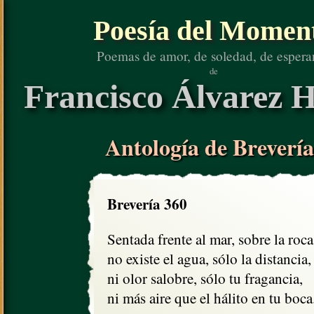
Poesía del Momen
Poemas de amor, de soledad, de espera
de
Francisco Álvarez H
Antología de Brevería
Brevería 360
Sentada frente al mar, sobre la roca,
no existe el agua, sólo la distancia,

ni olor salobre, sólo tu fragancia,

ni más aire que el hálito en tu boca