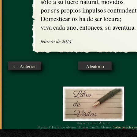
sólo a su fuero natural, movidos

por sus propios impulsos contundente
Domesticarlos ha de ser locura;

viva cada uno, entonces, su aventura.
febrero de 2014
← Anterior
Aleatorio
Diseño: Carmen Álvarez
Poemas © Francisco Álvarez Hidalgo, Familia Álvarez.
Todos derechos re