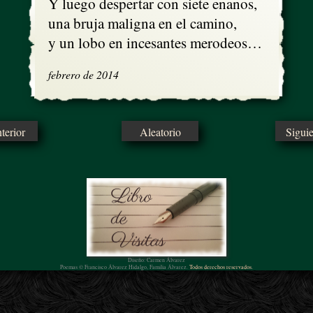
Y luego despertar con siete enanos,

una bruja maligna en el camino,

y un lobo en incesantes merodeos…
febrero de 2014
erior
Aleatorio
Sigui
Diseño: Carmen Álvarez
Poemas © Francisco Álvarez Hidalgo, Familia Álvarez.
Todos derechos reservados.