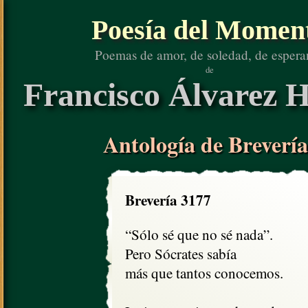
Poesía del Momen
Poemas de amor, de soledad, de espera
de
Francisco Álvarez H
Antología de Brevería
Brevería 3177
“Sólo sé que no sé nada”.

Pero Sócrates sabía

más que tantos conocemos.
