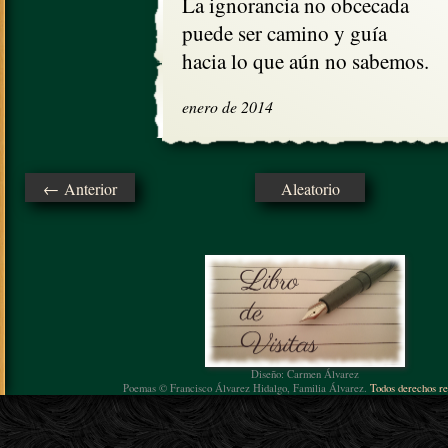
La ignorancia no obcecada

puede ser camino y guía

hacia lo que aún no sabemos.
enero de 2014
← Anterior
Aleatorio
Diseño: Carmen Álvarez
Poemas © Francisco Álvarez Hidalgo, Familia Álvarez.
Todos derechos re