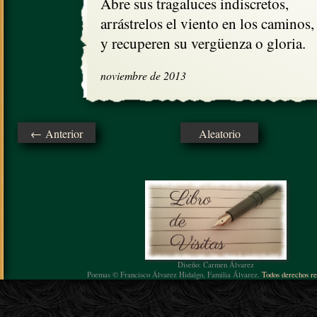
Abre sus tragaluces indiscretos, 

arrástrelos el viento en los caminos,

y recuperen su vergüenza o gloria.
noviembre de 2013
← Anterior
Aleatorio
Diseño: Carmen Álvarez
Poemas © Francisco Álvarez Hidalgo, Familia Álvarez.
Todos derechos re