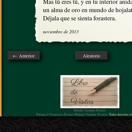
Mas tú eres tú, y en tu interior anida
un alma de oro en mundo de hojalata
Déjala que se sienta forastera.
noviembre de 2013
← Anterior
Aleatorio
Diseño: Carmen Álvarez
Poemas © Francisco Álvarez Hidalgo, Familia Álvarez.
Todos derechos re