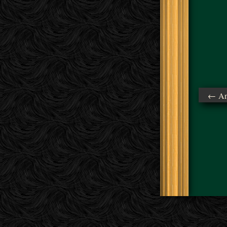
← Ant