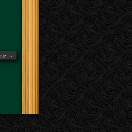
ente →