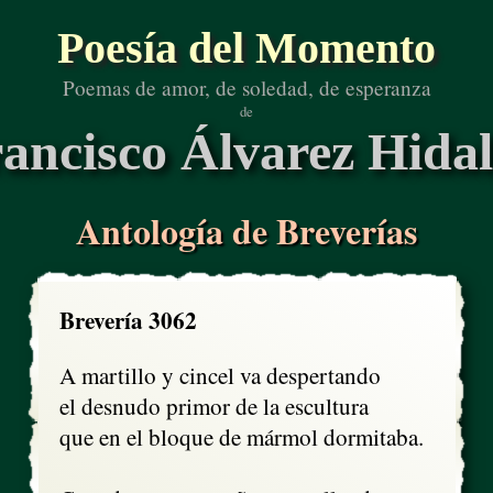
Poesía del Momento
Poemas de amor, de soledad, de esperanza
de
ancisco Álvarez Hida
Antología de Breverías
Brevería 3062
A martillo y cincel va despertando

el desnudo primor de la escultura 

que en el bloque de mármol dormitaba.
