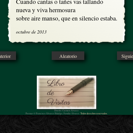
Cuando cantas o tañes vas tallando

nueva y viva hermosura

sobre aire manso, que en silencio estaba.
octubre de 2013
erior
Aleatorio
Sigui
Diseño: Carmen Álvarez
Poemas © Francisco Álvarez Hidalgo, Familia Álvarez.
Todos derechos reservados.