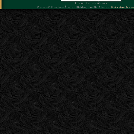
Diseño: Carmen Álvarez
Poemas © Francisco Álvarez Hidalgo, Familia Álvarez.
Todos derechos re