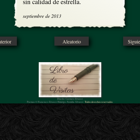
sin calidad de estrella.
septiembre de 2013
erior
Aleatorio
Sigui
Diseño: Carmen Álvarez
Poemas © Francisco Álvarez Hidalgo, Familia Álvarez.
Todos derechos reservados.