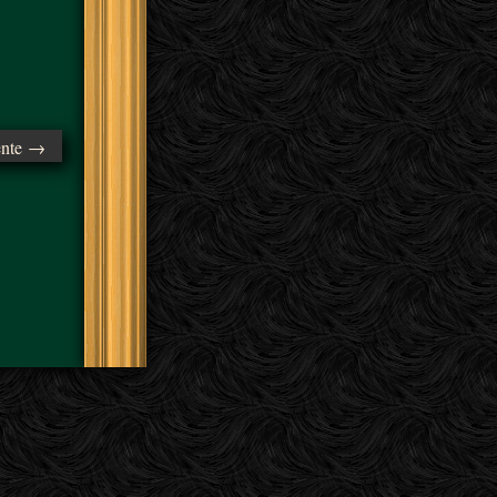
ente →