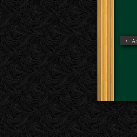
← Ant