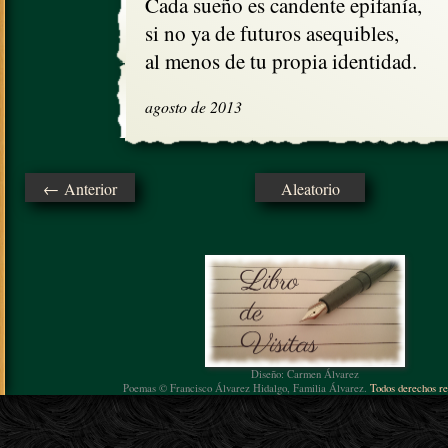
Cada sueño es candente epifanía,

si no ya de futuros asequibles, 

al menos de tu propia identidad.
agosto de 2013
← Anterior
Aleatorio
Diseño: Carmen Álvarez
Poemas © Francisco Álvarez Hidalgo, Familia Álvarez.
Todos derechos re