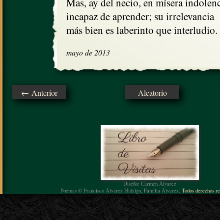
Mas, ay del necio, en mísera indolenci
incapaz de aprender; su irrelevancia

más bien es laberinto que interludio.
mayo de 2013
← Anterior
Aleatorio
Diseño: Carmen Álvarez
Poemas © Francisco Álvarez Hidalgo, Familia Álvarez.
Todos derechos re